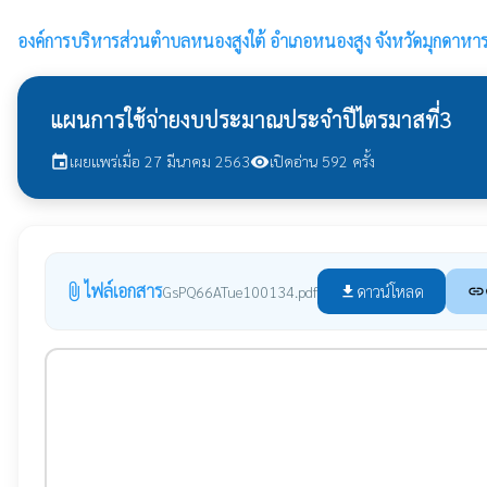
องค์การบริหารส่วนตำบลหนองสูงใต้
อำเภอหนองสูง จังหวัดมุกดาหา
แผนการใช้จ่ายงบประมาณประจำปีไตรมาสที่3
เผยแพร่เมื่อ 27 มีนาคม 2563
เปิดอ่าน 592 ครั้ง
event
visibility
ไฟล์เอกสาร
attach_file
ดาวน์โหลด
GsPQ66ATue100134.pdf
file_download
link