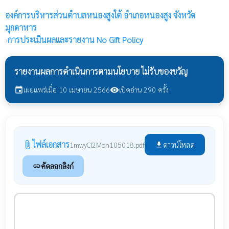
องค์การบริหารส่วนตำบลหนองสูงใต้
อำเภอหนองสูง จังหวัด
มุกดาหาร
›
การประเมินผลและรายงาน No Gift Policy
รายงานผลการดำเนินการตามนโยบาย ไม่รับของขวัญ
เผยแพร่เมื่อ 10 เมษายน 2566
เปิดอ่าน 290 ครั้ง
event
visibility
ไฟล์เอกสาร
attach_file
ดาวน์โหลด
1mwyCI2Mon105018.pdf
file_download
คัดลอกลิงก์
link