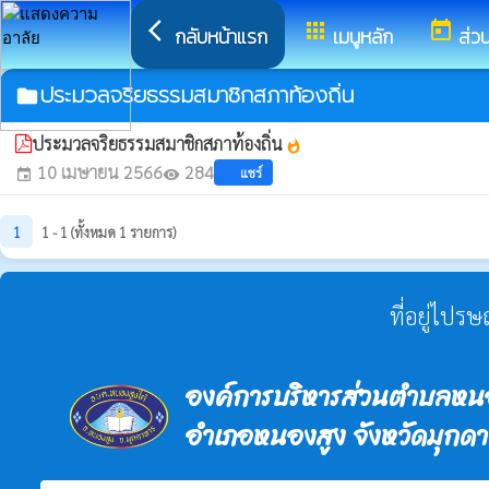
arrow_back_ios
apps
today
กลับหน้าแรก
เมนูหลัก
ส่ว
ประมวลจริยธรรมสมาชิกสภาท้องถิ่น
folder
ประมวลจริยธรรมสมาชิกสภาท้องถิ่น
whatshot
10 เมษายน 2566
284
แชร์
event
visibility
1
1 - 1 (ทั้งหมด 1 รายการ)
ที่อยู่ไปร
องค์การบริหารส่วนตำบลหนอ
อำเภอหนองสูง จังหวัดมุกด