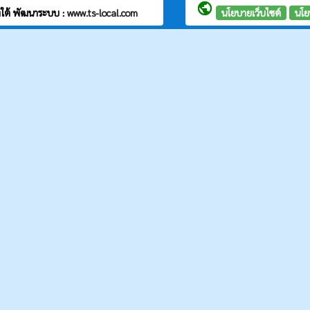
public
งใต้
พัฒนาระบบ :
www.ts-local.com
นโยบายเว็บไซต์
นโย